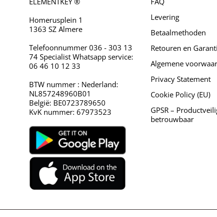
ELEMENTKEY ®
FAQ
Levering
Homerusplein 1
1363 SZ Almere
Betaalmethoden
Telefoonnummer 036 - 303 13
Retouren en Garant
74 Specialist Whatsapp service:
Algemene voorwaa
06 46 10 12 33
Privacy Statement
BTW nummer : Nederland:
NL857248960B01
Cookie Policy (EU)
België: BE0723789650
GPSR – Productveili
KvK nummer: 67973523
betrouwbaar