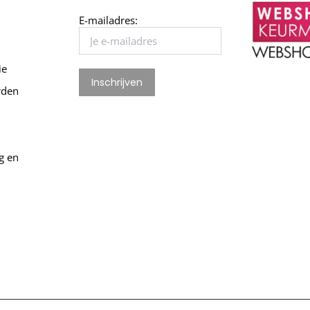
E-mailadres:
ie
rden
g en