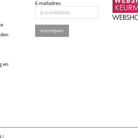
E-mailadres:
ie
rden
g en
d.|