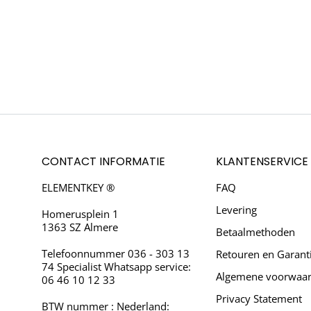
– 10.1 INCH TABLE
6GB RAM
Oorspronkelijke
Huidige
€
199.95
€
134.95
INTERN + 64GB M
KINDVRIENDELIJK,
Oorsp
€
149.95
€
139
– VOOR E
prijs
prijs
KRACHTIG – WIFI 6 EN IPS-
prijs
ACHTERCAMER
SCHERM –
was:
is:
Toevoegen aan winkelwagen
ANDROID 13 – IPS
STOOTBESTENDIG – ROZE
was:
Toevoegen aan wink
– 2GB RAM – W
€199.95.
€134.95.
€149.
ENTERTAINMENT –
DONKER GRI
CONTACT INFORMATIE
KLANTENSERVICE
ELEMENTKEY ®
FAQ
Levering
Homerusplein 1
1363 SZ Almere
Betaalmethoden
Telefoonnummer 036 - 303 13
Retouren en Garant
74 Specialist Whatsapp service:
Algemene voorwaa
06 46 10 12 33
Privacy Statement
BTW nummer : Nederland: