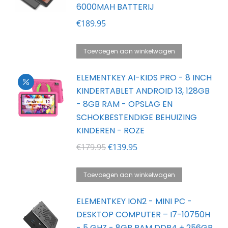
6000MAH BATTERIJ
€
189.95
Toevoegen aan winkelwagen
ELEMENTKEY AI-KIDS PRO - 8 INCH
KINDERTABLET ANDROID 13, 128GB
- 8GB RAM - OPSLAG EN
SCHOKBESTENDIGE BEHUIZING
KINDEREN - ROZE
Oorspronkelijke
Huidige
€
179.95
€
139.95
prijs
prijs
was:
is:
Toevoegen aan winkelwagen
€179.95.
€139.95.
ELEMENTKEY ION2 - MINI PC -
DESKTOP COMPUTER – I7-10750H
- 5 GHZ - 8GB RAM DDR4 + 256GB