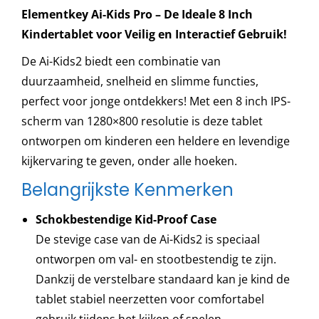
-
Elementkey Ai-Kids Pro – De Ideale 8 Inch
Opslag
Kindertablet voor Veilig en Interactief Gebruik!
en
De Ai-Kids2 biedt een combinatie van
Schokbestendige
duurzaamheid, snelheid en slimme functies,
Behuizing
perfect voor jonge ontdekkers! Met een 8 inch IPS-
Kinderen
scherm van 1280×800 resolutie is deze tablet
-
ontworpen om kinderen een heldere en levendige
Blauw
kijkervaring te geven, onder alle hoeken.
aantal
Belangrijkste Kenmerken
Schokbestendige Kid-Proof Case
De stevige case van de Ai-Kids2 is speciaal
ontworpen om val- en stootbestendig te zijn.
Dankzij de verstelbare standaard kan je kind de
tablet stabiel neerzetten voor comfortabel
gebruik tijdens het kijken of spelen.