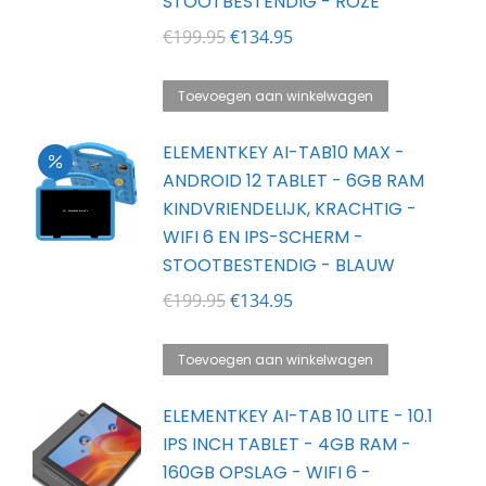
STOOTBESTENDIG - ROZE
Oorspronkelijke
Huidige
€
199.95
€
134.95
prijs
prijs
was:
is:
Toevoegen aan winkelwagen
€199.95.
€134.95.
ELEMENTKEY AI-TAB10 MAX -
ANDROID 12 TABLET - 6GB RAM
KINDVRIENDELIJK, KRACHTIG -
WIFI 6 EN IPS-SCHERM -
STOOTBESTENDIG - BLAUW
Oorspronkelijke
Huidige
€
199.95
€
134.95
prijs
prijs
was:
is:
Toevoegen aan winkelwagen
€199.95.
€134.95.
ELEMENTKEY AI-TAB 10 LITE - 10.1
IPS INCH TABLET - 4GB RAM -
160GB OPSLAG - WIFI 6 -