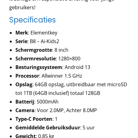
gebruikers!
Specificaties
Merk
: Elementkey
Serie
: B8 – Ai-Kids2
Schermgrootte
: 8 inch
Schermresolutie
: 1280×800
Besturingssysteem
: Android 13
Processor
: Allwinner 1.5 GHz
Opslag
: 64GB opslag, uitbreidbaar met microSD
tot 1TB (64GB inclusief) totaal 128GB
Batterij
: 5000mAh
Camera
: Voor 2.0MP, Achter 8.0MP
Type-C Poorten
: 1
Gemiddelde Gebruiksduur
: 5 uur
Gewicht
: 0,85 kg