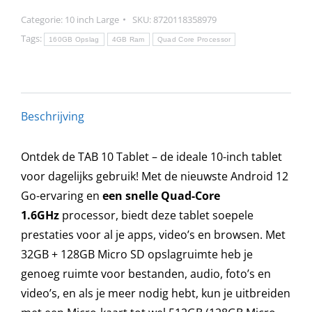
IPS
Categorie:
10 inch Large
SKU:
8720118358979
Inch
Tags:
160GB Opslag
4GB Ram
Quad Core Processor
Tablet
-
4GB
ram
Beschrijving
-
160GB
Ontdek de TAB 10 Tablet – de ideale 10-inch tablet
Opslag
voor dagelijks gebruik! Met de nieuwste Android 12
-
Go-ervaring en
een snelle Quad-Core
WiFi
1.6GHz
processor, biedt deze tablet soepele
6
prestaties voor al je apps, video’s en browsen. Met
-
32GB + 128GB Micro SD opslagruimte heb je
6000mah
genoeg ruimte voor bestanden, audio, foto’s en
Batterij
video’s, en als je meer nodig hebt, kun je uitbreiden
aantal