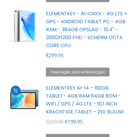
€179.95.
€139.95.
ELEMENTKEY - AI-ONYX - 4G LTE +
GPS - ANDROID TABLET PC - 4GB
RAM - 384GB OPSLAG - 10.4" -
2000X1200 FHD - SCHERM OCTA
CORE CPU
€
299.95
Toevoegen aan winkelwagen
ELEMENTKEY AI-14 – 192GB
TABLET- 4GB RAM 64GB ROM -
WIFI / GPS / 4G LTE - 10.1 INCH
KRACHTIGE TABLET – ZEE BLAUW
Oorspronkelijke
Huidige
€
229.95
€
199.95
prijs
prijs