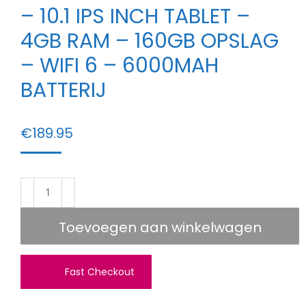
– 10.1 IPS INCH TABLET –
4GB RAM – 160GB OPSLAG
– WIFI 6 – 6000MAH
BATTERIJ
€
189.95
Elementkey
Ai-
Tab
Toevoegen aan winkelwagen
10
lite
Fast Checkout
-
10.1