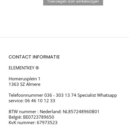
was:
is:
Toevoegen aan winkelwagen
€229.95.
€199.95.
CONTACT INFORMATIE
ELEMENTKEY ®
Homerusplein 1
1363 SZ Almere
Telefoonnummer 036 - 303 13 74 Specialist Whatsapp
service: 06 46 10 12 33
BTW nummer : Nederland: NL857248960B01
België: BE0723789650
KvK nummer: 67973523