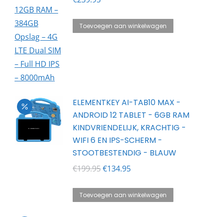
Toevoegen aan winkelwagen
ELEMENTKEY AI-TAB10 MAX -
ANDROID 12 TABLET - 6GB RAM
KINDVRIENDELIJK, KRACHTIG -
WIFI 6 EN IPS-SCHERM -
STOOTBESTENDIG - BLAUW
Oorspronkelijke
Huidige
€
199.95
€
134.95
prijs
prijs
was:
is:
Toevoegen aan winkelwagen
€199.95.
€134.95.