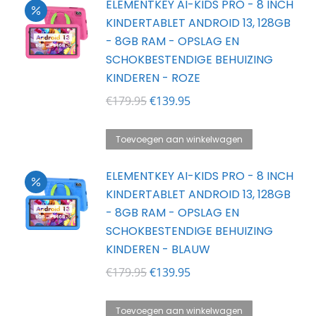
ELEMENTKEY AI-KIDS PRO - 8 INCH
KINDERTABLET ANDROID 13, 128GB
- 8GB RAM - OPSLAG EN
SCHOKBESTENDIGE BEHUIZING
KINDEREN - ROZE
Oorspronkelijke
Huidige
€
179.95
€
139.95
prijs
prijs
was:
is:
Toevoegen aan winkelwagen
€179.95.
€139.95.
ELEMENTKEY AI-KIDS PRO - 8 INCH
KINDERTABLET ANDROID 13, 128GB
- 8GB RAM - OPSLAG EN
SCHOKBESTENDIGE BEHUIZING
KINDEREN - BLAUW
Oorspronkelijke
Huidige
€
179.95
€
139.95
prijs
prijs
was:
is:
Toevoegen aan winkelwagen