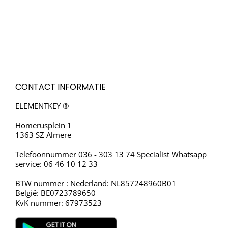
BATTERIJ
PROJECTOR – FULL
7.4V/1600MAH – 1080P
HD ONDERSTEUNING
Toevoegen aan
– 1400 LUMEN AV /
Toevoegen aan
winkelwagen
– INGEBOUWDE
winkelwagen
HDMI / AUX / USB /
SPEAKER –
MICRO SD
GEEL/ZWART
CONTACT INFORMATIE
ELEMENTKEY ®
Homerusplein 1
1363 SZ Almere
Telefoonnummer 036 - 303 13 74 Specialist Whatsapp
service: 06 46 10 12 33
BTW nummer : Nederland: NL857248960B01
België: BE0723789650
KvK nummer: 67973523