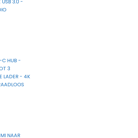
 USB 3.0 -
DIO
B-C HUB -
OT 3
 LADER - 4K
DRAADLOOS
DMI NAAR