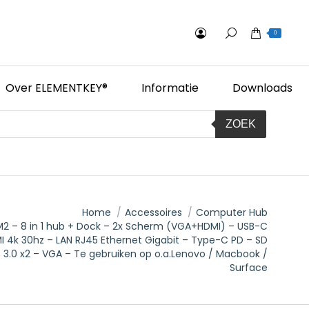
0
Over ELEMENTKEY®
Informatie
Downloads
ZOEK
Home
Accessoires
Computer Hub
2 – 8 in 1 hub + Dock – 2x Scherm (VGA+HDMI) – USB-C
I 4k 30hz – LAN RJ45 Ethernet Gigabit – Type-C PD – SD
B 3.0 x2 – VGA – Te gebruiken op o.a.Lenovo / Macbook /
Surface