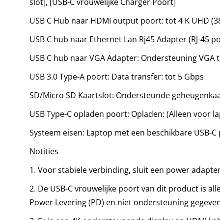
slot], [USB-C vrouwelijke Charger Poort]
C
USB C Hub naar HDMI output poort: tot 4 K UHD (3
Naa
USB C hub naar Ethernet Lan Rj45 Adapter (RJ-45 p
HD
4k
USB C hub naar VGA Adapter: Ondersteuning VGA t
30h
USB 3.0 Type-A poort: Data transfer: tot 5 Gbps
–
SD/Micro SD Kaartslot: Ondersteunde geheugenkaart 
LA
RJ4
USB Type-C opladen poort: Opladen: (Alleen voor l
Eth
Systeem eisen: Laptop met een beschikbare USB-C 
Gig
-
Notities
Typ
1. Voor stabiele verbinding, sluit een power adapt
C
2. De USB-C vrouwelijke poort van dit product is 
PD
Power Levering (PD) en niet ondersteuning gegeve
–
SD