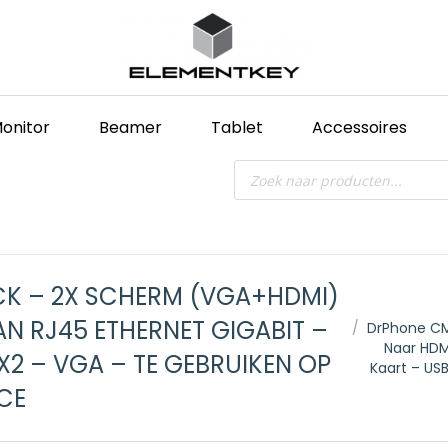
onitor
Beamer
Tablet
Accessoires
Producten
zoeken
OCK – 2X SCHERM (VGA+HDMI)
Je bent hier:
AN RJ45 ETHERNET GIGABIT –
DrPhone CM
Naar HDM
 X2 – VGA – TE GEBRUIKEN OP
Kaart – US
CE