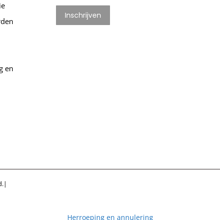
ie
rden
g en
d.|
Herroeping en annulering