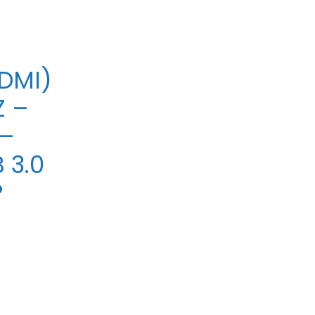
+
DMI)
Z –
 –
 3.0
P