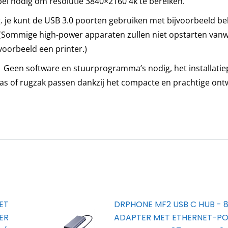
el nodig om resolutie 3840×2160 4k te bereiken.
rt
. je kunt de USB 3.0 poorten gebruiken met bijvoorbeeld b
. (Sommige high-power apparaten zullen niet opstarten van
B
voorbeeld een printer.)
Geen software en stuurprogramma’s nodig, het installatie
ptas of rugzak passen dankzij het compacte en prachtige ont
A
ruiken
.Lenovo
cbook
ET
DRPHONE MF2 USB C HUB - 8
ER
ADAPTER MET ETHERNET-PO
face