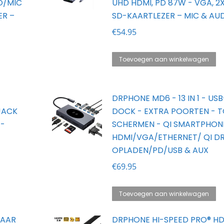
IO/MIC
UHD HDMI, PD 87W - VGA, 2X
tal
ER –
SD-KAARTLEZER – MIC & AU
€
54.95
Toevoegen aan winkelwagen
DRPHONE MD6 - 13 IN 1 - US
JACK
DOCK - EXTRA POORTEN - T
E-
SCHERMEN - QI SMARTPHONE
HDMI/VGA/ETHERNET/ QI 
OPLADEN/PD/USB & AUX
€
69.95
Toevoegen aan winkelwagen
NAAR
DRPHONE HI-SPEED PRO® H