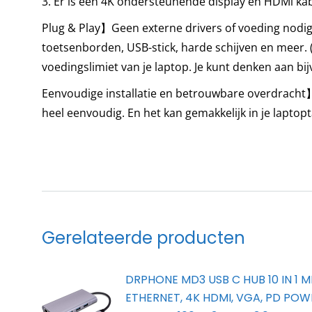
3. Er is een 4K ondersteunende display en HDMl kab
Kaa
Plug & Play】Geen externe drivers of voeding nodig
–
toetsenborden, USB-stick, harde schijven en meer
US
voedingslimiet van je laptop. Je kunt denken aan bij
3.0
Eenvoudige installatie en betrouwbare overdracht】
x2
heel eenvoudig. En het kan gemakkelijk in je lapto
–
VG
-
Te
geb
op
o.a
Gerelateerde producten
/
Ma
DRPHONE MD3 USB C HUB 10 IN 1 M
/
ETHERNET, 4K HDMI, VGA, PD POW
Sur