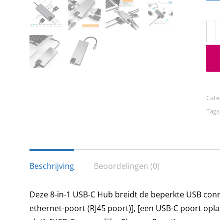
Dr
CM
-
8
in
1
Cate
hu
Tags
+
Doc
-
2x
Beschrijving
Beoordelingen (0)
Sch
(VG
Deze 8-in-1 USB-C Hub breidt de beperkte USB conne
-
ethernet-poort (RJ45 poort)], [een USB-C poort opla
USB