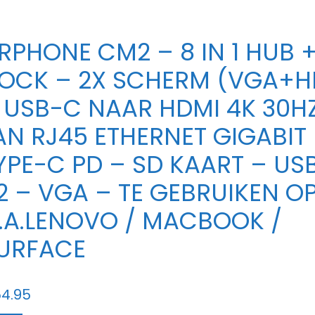
RPHONE CM2 – 8 IN 1 HUB 
OCK – 2X SCHERM (VGA+H
 USB-C NAAR HDMI 4K 30H
AN RJ45 ETHERNET GIGABIT
YPE-C PD – SD KAART – USB
2 – VGA – TE GEBRUIKEN O
.A.LENOVO / MACBOOK /
URFACE
4.95