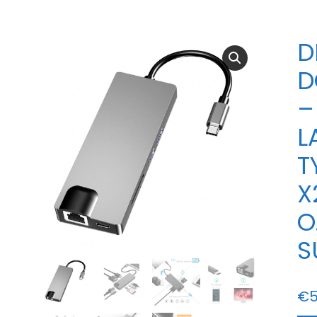
D
D
–
L
T
X
O
S
€
5