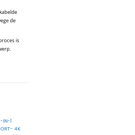
ekabelde
wege de
proces is
werp.
-IN-1
ORT- 4K