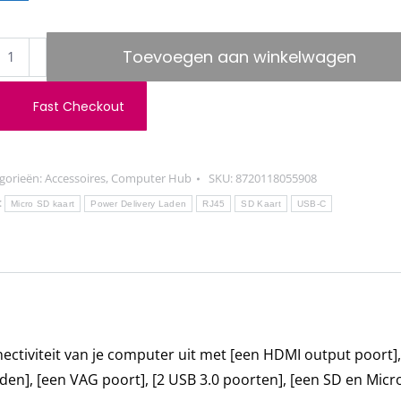
Phone
Toevoegen aan winkelwagen
2
Fast Checkout
gorieën:
Accessoires
,
Computer Hub
SKU:
8720118055908
b
:
Micro SD kaart
Power Delivery Laden
RJ45
SD Kaart
USB-C
k
erm
A+HDMI)
ctiviteit van je computer uit met [een HDMI output poort],
den], [een VAG poort], [2 USB 3.0 poorten], [een SD en Micr
-