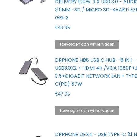
DELIVERY 100W, 3 X USB 3.0 - AUD
aan
3.5MM -SD / MICRO SD-KAARTLEZ
GRIJS
€
49.95
Toevoegen aan winkelwagen
DRPHONE HB8 USB C HUB - 8 IN 1 -
USB3.0X2 + HDMI 4K /VGA 1080P+
3.5+GIGABIT NETWORK LAN + TYP
C(PD) 87W
€
47.95
Toevoegen aan winkelwagen
DRPHONE DEX4 - USB TYPE-C 3.1 