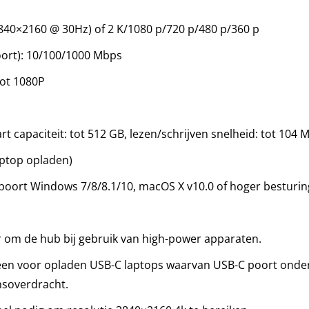
840×2160 @ 30Hz) of 2 K/1080 p/720 p/480 p/360 p
r
oort): 10/100/1000 Mbps
MI
ot 1080P
z
capaciteit: tot 512 GB, lezen/schrijven snelheid: tot 104 
N
5
aptop opladen)
ernet
poort Windows 7/8/8.1/10, macOS X v10.0 of hoger besturi
abit
e-
er om de hub bij gebruik van high-power apparaten.
alleen voor opladen USB-C laptops waarvan USB-C poort ond
nsoverdracht.