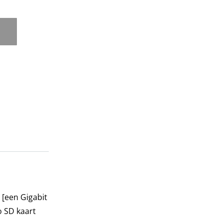
 [een Gigabit
o SD kaart