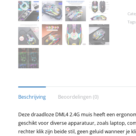
2.4
Ga
Cate
Mui
Tags
me
RG
verl
Stil
Erg
mui
me
met
Beschrijving
Beoordelingen (0)
scro
-
Zwa
Deze draadloze DML4 2.4G muis heeft een ergonomisc
aan
geschikt voor diverse apparatuur, zoals laptop, com
rechter klik zijn beide stil, geen geluid wanneer je kli