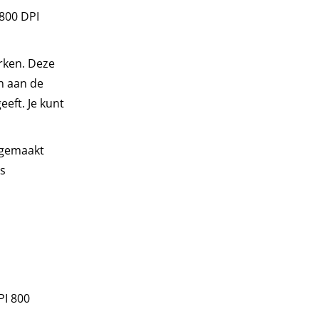
800 DPI
rken. Deze
n aan de
eeft. Je kunt
r gemaakt
is
PI 800