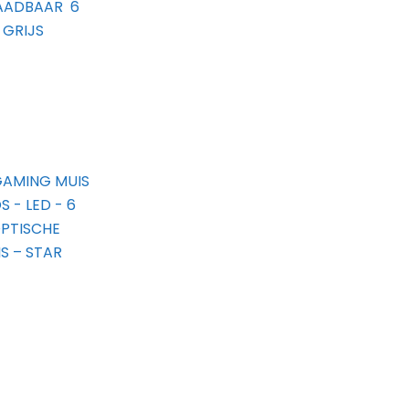
ADBAAR  6
 GRIJS
GAMING MUIS
 - LED - 6
OPTISCHE
S – STAR