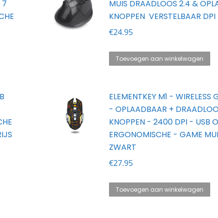
 7
MUIS DRAADLOOS 2.4 & OPLA
CHE
KNOPPEN  VERSTELBAAR DPI 
€
24.95
Toevoegen aan winkelwagen
B
ELEMENTKEY M1 - WIRELESS 
- OPLAADBAAR + DRAADLOOS
CHE
KNOPPEN - 2400 DPI - USB 
IJS
ERGONOMISCHE - GAME MUI
ZWART
€
27.95
Toevoegen aan winkelwagen