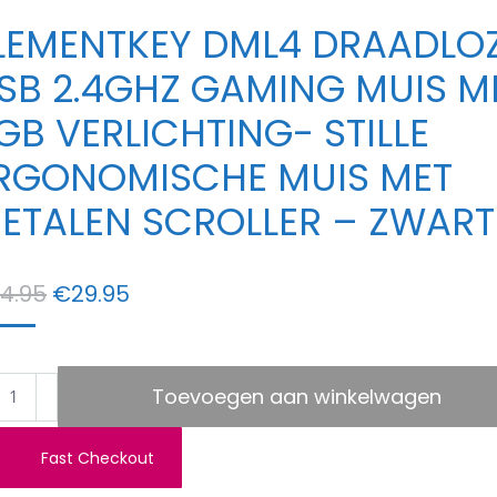
LEMENTKEY DML4 DRAADLO
SB 2.4GHZ GAMING MUIS M
GB VERLICHTING- STILLE
RGONOMISCHE MUIS MET
ETALEN SCROLLER – ZWART
Oorspronkelijke
Huidige
4.95
€
29.95
prijs
prijs
was:
is:
mentkey
€34.95.
€29.95.
Toevoegen aan winkelwagen
L4
adloze
Fast Checkout
B