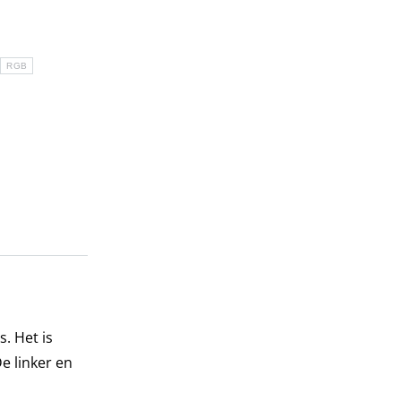
RGB
. Het is
e linker en