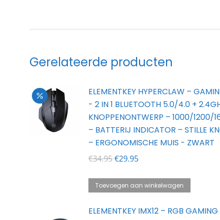
Gerelateerde producten
ELEMENTKEY HYPERCLAW – GAMIN
- 2 IN 1 BLUETOOTH 5.0/4.0 + 2.4G
KNOPPENONTWERP – 1000/1200/1
– BATTERIJ INDICATOR – STILLE 
– ERGONOMISCHE MUIS - ZWART
Oorspronkelijke
Huidige
€
34.95
€
29.95
prijs
prijs
was:
is:
Toevoegen aan winkelwagen
€34.95.
€29.95.
ELEMENTKEY IMX12 – RGB GAMING