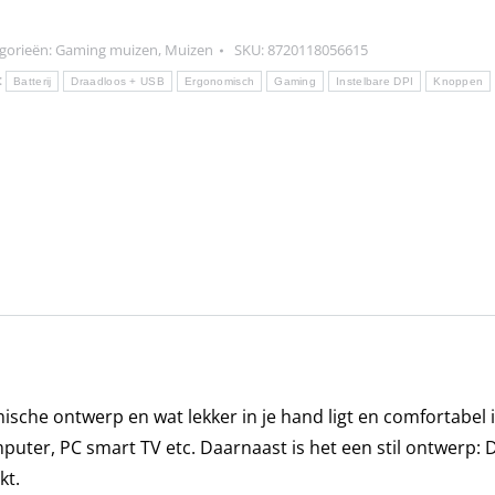
Ghz
ming
gorieën:
Gaming muizen
,
Muizen
SKU:
8720118056615
s
:
Batterij
Draadloos + USB
Ergonomisch
Gaming
Instelbare DPI
Knoppen
t
B
ichting-
le
onomische
s
t
alen
ller
rt
he ontwerp en wat lekker in je hand ligt en comfortabel is
tal
puter, PC smart TV etc. Daarnaast is het een stil ontwerp: D
kt.