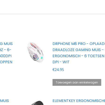
G MUIS
DRPHONE M8 PRO - OPLAAD
HZ - 6-
DRAADLOZE GAMING MUIS - E
600DPI
ERGONOMISCH - 6 TOETSEN 
KNOPPEN
DPI - WIT
€
24.95
Toevoegen aan winkelwagen
 MUIS
ELEMENTKEY ERGONOMISCHE