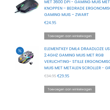
MET 3600 DPI - GAMING MUIS MET
KNOPPEN – BEDRADE ERGONOMIS
GAMING MUIS – ZWART
€
24.95
Toevoegen aan winkelwagen
ELEMENTKEY DML4 DRAADLOZE US
2.4GHZ GAMING MUIS MET RGB
VERLICHTING- STILLE ERGONOMIS
MUIS MET METALEN SCROLLER - GR
Oorspronkelijke
Huidige
€
34.95
€
29.95
prijs
prijs
was:
is:
Toevoegen aan winkelwagen
€34.95.
€29.95.