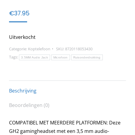
€
37.95
Uitverkocht
Categorie:
Koptelefoon
SKU:
8720118053430
Tags:
3.5MM Audio Jack
Microfoon
Ruisonderdrukking
Beschrijving
Beoordelingen (0)
COMPATIBEL MET MEERDERE PLATFORMEN: Deze
GH2 gamingheadset met een 3,5 mm audio-