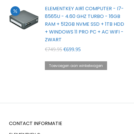
€749.95.
€649.95.
ELEMENTKEY AIR1 COMPUTER - I7-
8565U - 4.60 GHZ TURBO - 16GB
RAM + 512GB NVME SSD + 1TB HDD
+ WINDOWS 11 PRO PC + AC WIFI -
ZWART
Oorspronkelijke
Huidige
€
749.95
€
699.95
prijs
prijs
was:
is:
Toevoegen aan winkelwagen
€749.95.
€699.95.
CONTACT INFORMATIE