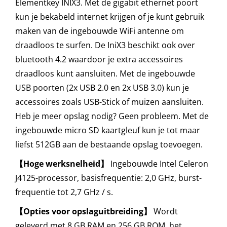
Elementkey INIX3. Met de gigabit ethernet poort
kun je bekabeld internet krijgen of je kunt gebruik
maken van de ingebouwde WiFi antenne om
draadloos te surfen. De IniX3 beschikt ook over
bluetooth 4.2 waardoor je extra accessoires
draadloos kunt aansluiten. Met de ingebouwde
USB poorten (2x USB 2.0 en 2x USB 3.0) kun je
accessoires zoals USB-Stick of muizen aansluiten.
Heb je meer opslag nodig? Geen probleem. Met de
ingebouwde micro SD kaartgleuf kun je tot maar
liefst 512GB aan de bestaande opslag toevoegen.
【
Hoge werksnelheid
】
Ingebouwde Intel Celeron
J4125-processor, basisfrequentie: 2,0 GHz, burst-
frequentie tot 2,7 GHz / s.
【
Opties voor opslaguitbreiding
】
Wordt
geleverd met 8 GB RAM en 256 GB ROM, het