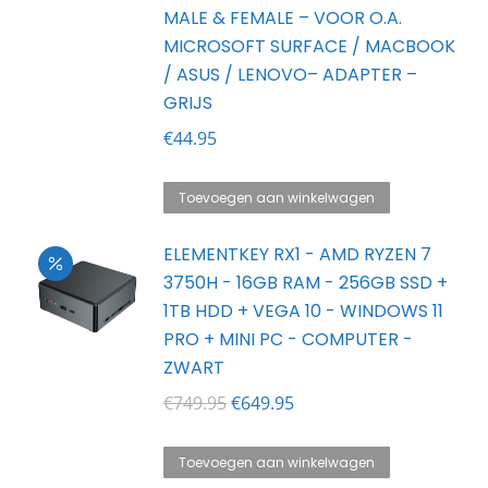
MALE & FEMALE – VOOR O.A.
MICROSOFT SURFACE / MACBOOK
/ ASUS / LENOVO– ADAPTER –
GRIJS
€
44.95
Toevoegen aan winkelwagen
ELEMENTKEY RX1 - AMD RYZEN 7
3750H - 16GB RAM - 256GB SSD +
1TB HDD + VEGA 10 - WINDOWS 11
PRO + MINI PC - COMPUTER -
ZWART
Oorspronkelijke
Huidige
€
749.95
€
649.95
prijs
prijs
was:
is:
Toevoegen aan winkelwagen