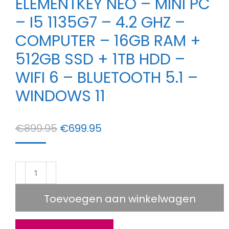
ELEMENTKEY NEO – MINI PC
– I5 1135G7 – 4.2 GHZ –
COMPUTER – 16GB RAM +
512GB SSD + 1TB HDD –
WIFI 6 – BLUETOOTH 5.1 –
WINDOWS 11
Oorspronkelijke
Huidige
€
899.95
€
699.95
prijs
prijs
was:
is:
Elementkey
€899.95.
€699.95.
NEO
–
Toevoegen aan winkelwagen
MINI
PC