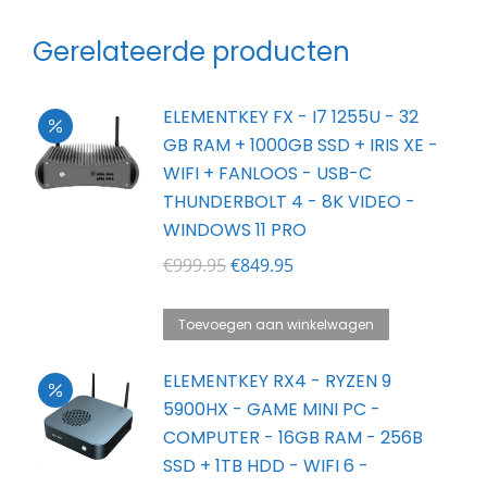
Gerelateerde producten
ELEMENTKEY FX - I7 1255U - 32
GB RAM + 1000GB SSD + IRIS XE -
WIFI + FANLOOS - USB-C
THUNDERBOLT 4 - 8K VIDEO -
WINDOWS 11 PRO
Oorspronkelijke
Huidige
€
999.95
€
849.95
prijs
prijs
was:
is:
Toevoegen aan winkelwagen
€999.95.
€849.95.
ELEMENTKEY RX4 - RYZEN 9
5900HX - GAME MINI PC -
COMPUTER - 16GB RAM - 256B
SSD + 1TB HDD - WIFI 6 -