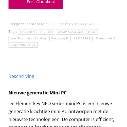
Fast Checkout
–
i5
1135G7
Categorie:
Kantoor Mini PC
SKU:
8720118361320
–
Tags:
16GB Ram
1TB HDD
3.5MM Audio Jack
HDMI
4.2
Intel Tiger Lake 11th Gen
Processor I5
SSD 512GB
Thunderbolt 4
GHZ
Vingerafdruk login
–
COMPUTER
–
Beschrijving
16GB
RAM
Nieuwe generatie Mini PC
+
512GB
De Elementkey NEO series mini PC is een nieuwe
SSD
generatie krachtige mini PC ontworpen met de
+
nieuwste technologieën. De computer is efficiënt,
1TB