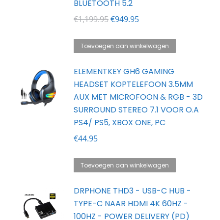
BLUETOOTH 5.2
Oorspronkelijke
Huidige
€
1,199.95
€
949.95
prijs
prijs
was:
is:
Toevoegen aan winkelwagen
€1,199.95.
€949.95.
ELEMENTKEY GH6 GAMING
HEADSET KOPTELEFOON 3.5MM
AUX MET MICROFOON & RGB - 3D
SURROUND STEREO 7.1 VOOR O.A
PS4/ PS5, XBOX ONE, PC
€
44.95
Toevoegen aan winkelwagen
DRPHONE THD3 - USB-C HUB -
TYPE-C NAAR HDMI 4K 60HZ -
100HZ - POWER DELIVERY (PD)