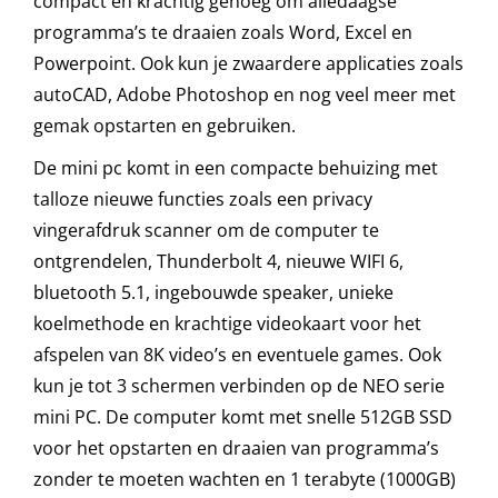
compact en krachtig genoeg om alledaagse
HDD
programma’s te draaien zoals Word, Excel en
-
Powerpoint. Ook kun je zwaardere applicaties zoals
WIFI
autoCAD, Adobe Photoshop en nog veel meer met
6
gemak opstarten en gebruiken.
–
De mini pc komt in een compacte behuizing met
BLUETOOTH
talloze nieuwe functies zoals een privacy
5.1
vingerafdruk scanner om de computer te
-
ontgrendelen, Thunderbolt 4, nieuwe WIFI 6,
WINDOWS
bluetooth 5.1, ingebouwde speaker, unieke
11
koelmethode en krachtige videokaart voor het
aantal
afspelen van 8K video’s en eventuele games. Ook
kun je tot 3 schermen verbinden op de NEO serie
mini PC. De computer komt met snelle 512GB SSD
voor het opstarten en draaien van programma’s
zonder te moeten wachten en 1 terabyte (1000GB)