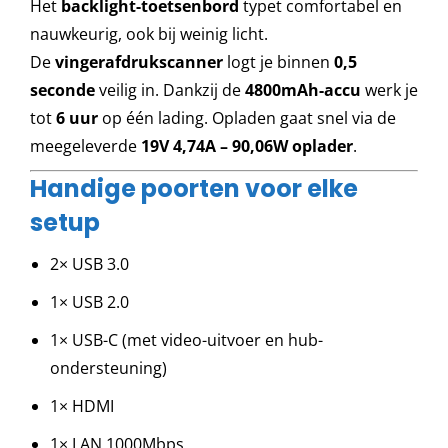
Het
backlight-toetsenbord
typet comfortabel en
nauwkeurig, ook bij weinig licht.
De
vingerafdrukscanner
logt je binnen
0,5
seconde
veilig in. Dankzij de
4800mAh-accu
werk je
tot
6 uur
op één lading. Opladen gaat snel via de
meegeleverde
19V 4,74A – 90,06W oplader
.
Handige poorten voor elke
setup
2× USB 3.0
1× USB 2.0
1× USB-C (met video-uitvoer en hub-
ondersteuning)
1× HDMI
1× LAN 1000Mbps