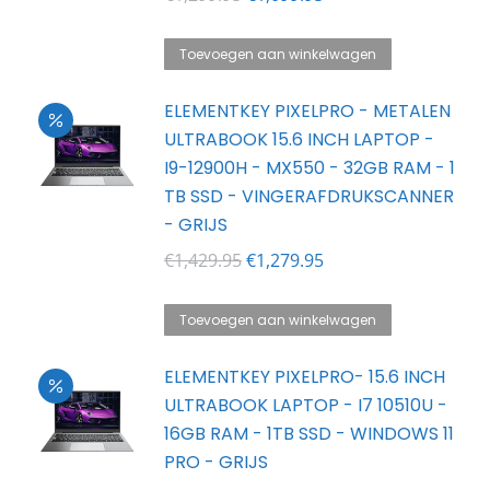
prijs
prijs
was:
is:
Toevoegen aan winkelwagen
€1,299.95.
€1,099.95.
ELEMENTKEY PIXELPRO - METALEN
ULTRABOOK 15.6 INCH LAPTOP -
I9-12900H - MX550 - 32GB RAM - 1
TB SSD - VINGERAFDRUKSCANNER
- GRIJS
Oorspronkelijke
Huidige
€
1,429.95
€
1,279.95
prijs
prijs
was:
is:
Toevoegen aan winkelwagen
€1,429.95.
€1,279.95.
ELEMENTKEY PIXELPRO- 15.6 INCH
ULTRABOOK LAPTOP - I7 10510U -
16GB RAM - 1TB SSD - WINDOWS 11
PRO - GRIJS