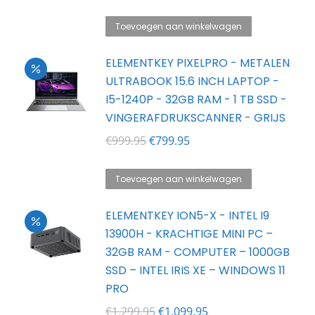
Toevoegen aan winkelwagen
ELEMENTKEY PIXELPRO - METALEN
ULTRABOOK 15.6 INCH LAPTOP -
I5-1240P - 32GB RAM - 1 TB SSD -
VINGERAFDRUKSCANNER - GRIJS
Oorspronkelijke
Huidige
€
999.95
€
799.95
prijs
prijs
was:
is:
Toevoegen aan winkelwagen
€999.95.
€799.95.
ELEMENTKEY ION5-X - INTEL I9
13900H - KRACHTIGE MINI PC –
32GB RAM - COMPUTER – 1000GB
SSD – INTEL IRIS XE – WINDOWS 11
PRO
Oorspronkelijke
Huidige
€
1,299.95
€
1,099.95