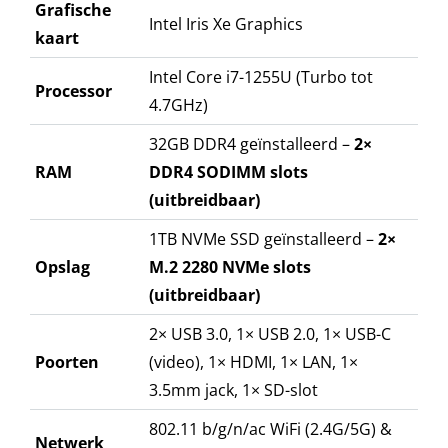
Grafische
Intel Iris Xe Graphics
kaart
Intel Core i7-1255U (Turbo tot
Processor
4.7GHz)
32GB DDR4 geïnstalleerd –
2×
RAM
DDR4 SODIMM slots
(uitbreidbaar)
1TB NVMe SSD geïnstalleerd –
2×
Opslag
M.2 2280 NVMe slots
(uitbreidbaar)
2× USB 3.0, 1× USB 2.0, 1× USB-C
Poorten
(video), 1× HDMI, 1× LAN, 1×
3.5mm jack, 1× SD-slot
802.11 b/g/n/ac WiFi (2.4G/5G) &
Netwerk