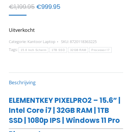
Oorspronkelijke
Huidige
€
1,199.95
€
999.95
prijs
prijs
was:
is:
Uitverkocht
€1,199.95.
€999.95.
Categorie:
Kantoor Laptop
SKU:
8720118363225
Tags:
15.6 Inch Scherm
1TB SSD
32GB RAM
Processor I7
Beschrijving
ELEMENTKEY PIXELPRO2 – 15.6” |
Intel Core i7 | 32GB RAM | 1TB
SSD | 1080p IPS | Windows 11 Pro