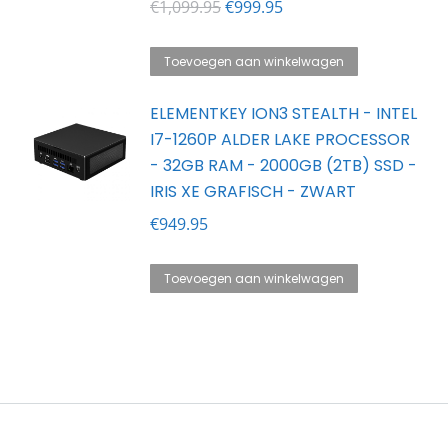
Oorspronkelijke
Huidige
€
1,099.95
€
999.95
prijs
prijs
was:
is:
Toevoegen aan winkelwagen
€1,099.95.
€999.95.
ELEMENTKEY ION3 STEALTH - INTEL
I7-1260P ALDER LAKE PROCESSOR
- 32GB RAM - 2000GB (2TB) SSD -
IRIS XE GRAFISCH - ZWART
€
949.95
Toevoegen aan winkelwagen