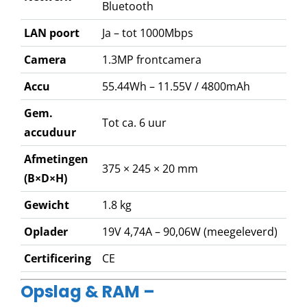
Bluetooth
LAN poort
Ja – tot 1000Mbps
Camera
1.3MP frontcamera
Accu
55.44Wh – 11.55V / 4800mAh
Gem.
Tot ca. 6 uur
accuduur
Afmetingen
375 × 245 × 20 mm
(B×D×H)
Gewicht
1.8 kg
Oplader
19V 4,74A – 90,06W (meegeleverd)
Certificering
CE
Opslag & RAM –