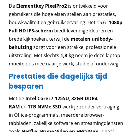
De
Elementkey PixelPro2
is ontwikkeld voor
gebruikers die hoge eisen stellen aan prestaties,
bouwkwaliteit en gebruikservaring. Het 15.6”
1080p
Full HD IPS-scherm
biedt levendige kleuren en
brede kijkhoeken, terwijl de
metalen unibody-
behuizing
zorgt voor een strakke, professionele
uitstraling. Met slechts
1,8 kg
neem je deze laptop
moeiteloos mee naar je werk, studie of onderweg.
Prestaties die dagelijks tijd
besparen
Met de
Intel Core i7-1255U
,
32GB DDR4
RAM
en
1TB NVMe SSD
werk je zonder vertraging
in Office-programma’s, meerdere browser-
tabbladen, zakelijke software en streamingdiensten
zoals
Netflix, Prime Video en HBO Max
. Ideaal