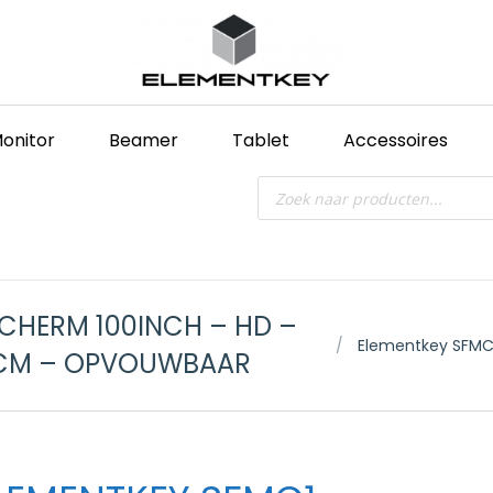
onitor
Beamer
Tablet
Accessoires
Producten
zoeken
SCHERM 100INCH – HD –
Je bent hier:
Elementkey SFMC1 
115CM – OPVOUWBAAR