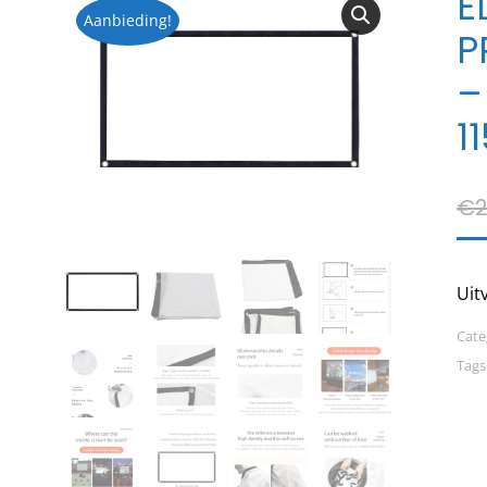
E
Aanbieding!
P
–
1
€
2
Uit
Cate
Tags