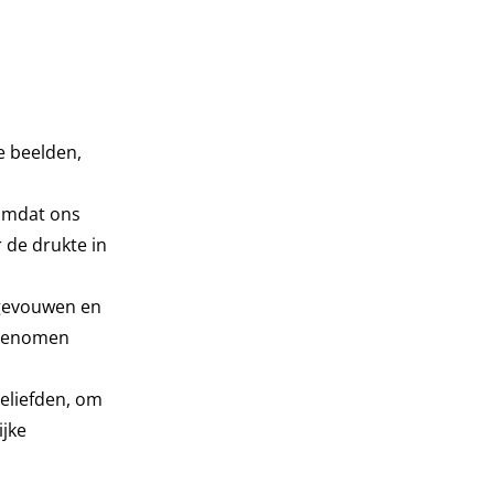
e beelden,
, omdat ons
 de drukte in
pgevouwen en
 genomen
eliefden, om
ijke