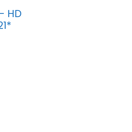
– HD
21*