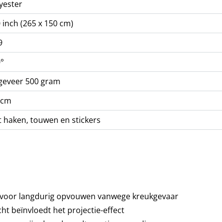
yester
 inch (265 x 150 cm)
9
°
geveer 500 gram
 cm
 haken, touwen en stickers
n voor langdurig opvouwen vanwege kreukgevaar
ht beïnvloedt het projectie-effect