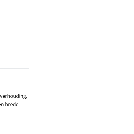
dverhouding,
een brede