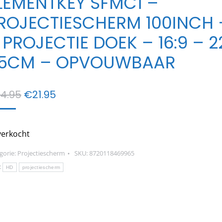
LEMENTKEY SFMC1 –
ROJECTIESCHERM 100INCH 
 PROJECTIE DOEK – 16:9 – 2
15CM – OPVOUWBAAR
Oorspronkelijke
Huidige
4.95
€
21.95
prijs
prijs
was:
is:
verkocht
€24.95.
€21.95.
gorie:
Projectiescherm
SKU:
8720118469965
:
HD
projectiescherm