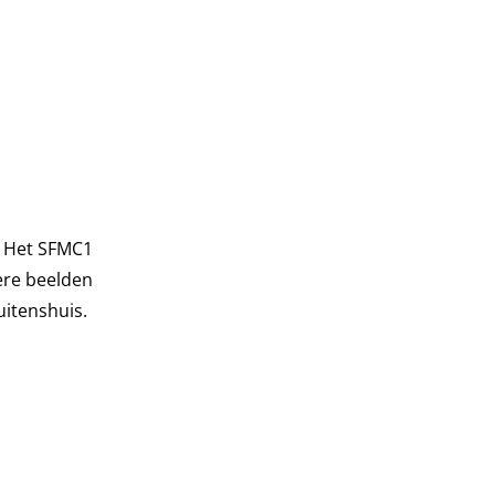
. Het SFMC1
vere beelden
uitenshuis.