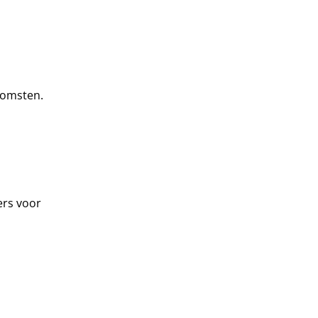
komsten.
ers voor