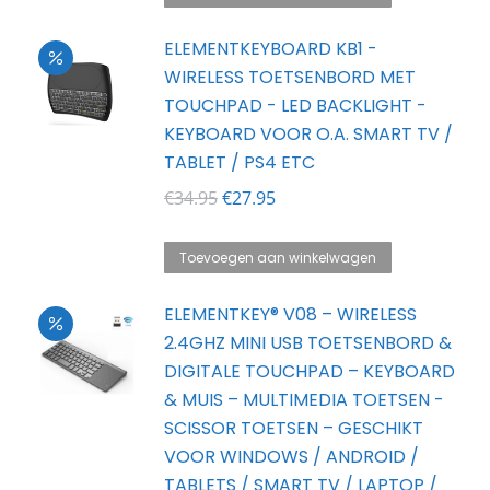
€47.95.
€44.95.
ELEMENTKEYBOARD KB1 -
WIRELESS TOETSENBORD MET
TOUCHPAD - LED BACKLIGHT -
KEYBOARD VOOR O.A. SMART TV /
TABLET / PS4 ETC
Oorspronkelijke
Huidige
€
34.95
€
27.95
prijs
prijs
was:
is:
Toevoegen aan winkelwagen
€34.95.
€27.95.
ELEMENTKEY® V08 – WIRELESS
2.4GHZ MINI USB TOETSENBORD &
DIGITALE TOUCHPAD – KEYBOARD
& MUIS – MULTIMEDIA TOETSEN -
SCISSOR TOETSEN – GESCHIKT
VOOR WINDOWS / ANDROID /
TABLETS / SMART TV / LAPTOP /