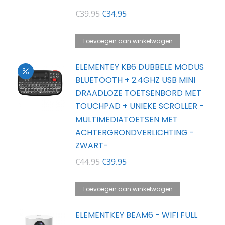
Oorspronkelijke
Huidige
€
39.95
€
34.95
prijs
prijs
was:
is:
Toevoegen aan winkelwagen
€39.95.
€34.95.
ELEMENTEY KB6 DUBBELE MODUS
BLUETOOTH + 2.4GHZ USB MINI
DRAADLOZE TOETSENBORD MET
TOUCHPAD + UNIEKE SCROLLER -
MULTIMEDIATOETSEN MET
ACHTERGRONDVERLICHTING -
ZWART-
Oorspronkelijke
Huidige
€
44.95
€
39.95
prijs
prijs
was:
is:
Toevoegen aan winkelwagen
€44.95.
€39.95.
ELEMENTKEY BEAM6 - WIFI FULL