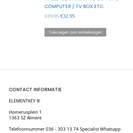
COMPUTER / TV BOX ETC.
Oorspronkelijke
Huidige
€
39.95
€
32.95
prijs
prijs
was:
is:
Toevoegen aan winkelwagen
€39.95.
€32.95.
CONTACT INFORMATIE
ELEMENTKEY ®
Homerusplein 1
1363 SZ Almere
Telefoonnummer 036 - 303 13 74 Specialist Whatsapp