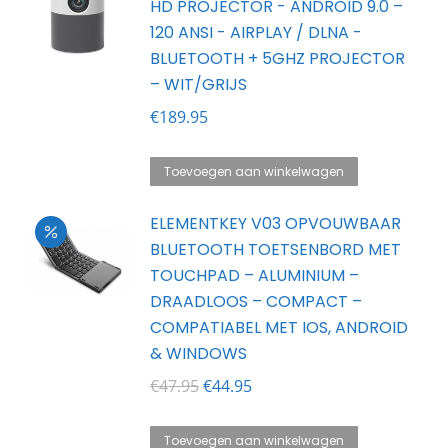
HD PROJECTOR - ANDROID 9.0 –
120 ANSI - AIRPLAY / DLNA -
BLUETOOTH + 5GHZ PROJECTOR
– WIT/GRIJS
€
189.95
Toevoegen aan winkelwagen
ELEMENTKEY V03 OPVOUWBAAR
BLUETOOTH TOETSENBORD MET
TOUCHPAD – ALUMINIUM –
DRAADLOOS – COMPACT –
COMPATIABEL MET IOS, ANDROID
& WINDOWS
Oorspronkelijke
Huidige
€
47.95
€
44.95
prijs
prijs
was:
is:
Toevoegen aan winkelwagen