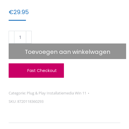
€
29.95
Windows
11
Installatie-
Toevoegen aan winkelwagen
USB
(16GB)
Fast Checkout
–
Inclusief
USB-
Categorie:
Plug & Play Installatiemedia Win 11
drager,
SKU:
8720118360293
Geen
Licentie
aantal