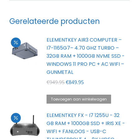
Gerelateerde producten
ELEMENTKEY AIR3 COMPUTER –
I7-1165G7– 4.70 GHZ TURBO –
32GB RAM + 1000GB NVME SSD -
WINDOWS 11 PRO PC + AC WIFI –
GUNMETAL
Oorspronkelijke
Huidige
€
949.95
€
849.95
prijs
prijs
was:
is:
Toevoegen aan winkelwagen
€949.95.
€849.95.
ELEMENTKEY FX - I7 1255U - 32
GB RAM + 1000GB SSD + IRIS XE -
WIFI + FANLOOS - USB-C