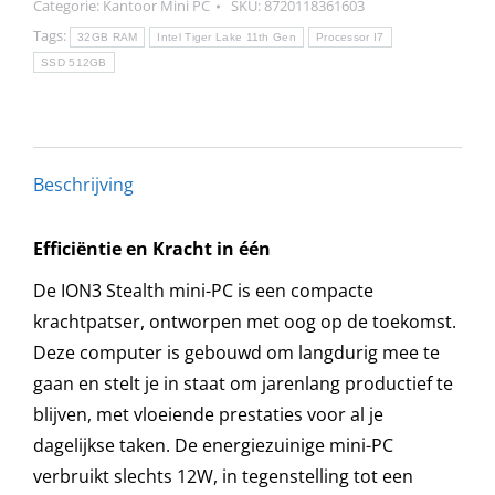
Categorie:
Kantoor Mini PC
SKU:
8720118361603
Lake
Tags:
32GB RAM
Intel Tiger Lake 11th Gen
Processor I7
Processor
SSD 512GB
-
32GB
ram
-
Beschrijving
2000GB
(2TB)
Efficiëntie en Kracht in één
SSD
De ION3 Stealth mini-PC is een compacte
-
krachtpatser, ontworpen met oog op de toekomst.
Iris
Deze computer is gebouwd om langdurig mee te
XE
gaan en stelt je in staat om jarenlang productief te
Grafisch
blijven, met vloeiende prestaties voor al je
-
dagelijkse taken. De energiezuinige mini-PC
Zwart
verbruikt slechts 12W, in tegenstelling tot een
aantal