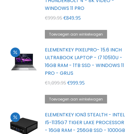
THUNDERBOLT 4 - 8K VIDEO -
WINDOWS 11 PRO
Oorspronkelijke
Huidige
€
999.95
€
849.95
prijs
prijs
was:
is:
Toevoegen aan winkelwagen
€999.95.
€849.95.
ELEMENTKEY PIXELPRO- 15.6 INCH
ULTRABOOK LAPTOP - I7 10510U -
16GB RAM - 1TB SSD - WINDOWS 11
PRO - GRIJS
Oorspronkelijke
Huidige
€
1,099.95
€
999.95
prijs
prijs
was:
is:
Toevoegen aan winkelwagen
€1,099.95.
€999.95.
ELEMENTKEY ION3 STEALTH - INTEL
I5-1135G7 TIGER LAKE PROCESSOR
- 16GB RAM - 256GB SSD - 1000GB