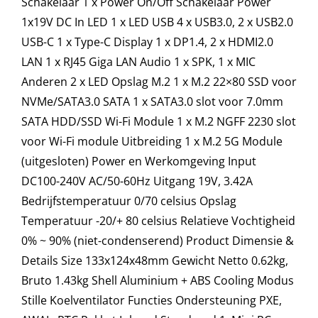
Schakelaar 1 x Power On/Off Schakelaar Power
1x19V DC In LED 1 x LED USB 4 x USB3.0, 2 x USB2.0
USB-C 1 x Type-C Display 1 x DP1.4, 2 x HDMI2.0
LAN 1 x RJ45 Giga LAN Audio 1 x SPK, 1 x MIC
Anderen 2 x LED Opslag M.2 1 x M.2 22×80 SSD voor
NVMe/SATA3.0 SATA 1 x SATA3.0 slot voor 7.0mm
SATA HDD/SSD Wi-Fi Module 1 x M.2 NGFF 2230 slot
voor Wi-Fi module Uitbreiding 1 x M.2 5G Module
(uitgesloten) Power en Werkomgeving Input
DC100-240V AC/50-60Hz Uitgang 19V, 3.42A
Bedrijfstemperatuur 0/70 celsius Opslag
Temperatuur -20/+ 80 celsius Relatieve Vochtigheid
0% ~ 90% (niet-condenserend) Product Dimensie &
Details Size 133x124x48mm Gewicht Netto 0.62kg,
Bruto 1.43kg Shell Aluminium + ABS Cooling Modus
Stille Koelventilator Functies Ondersteuning PXE,