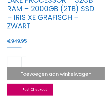
LAKE PROCESSOR – 32GB
RAM – 2000GB (2TB) SSD
– IRIS XE GRAFISCH –
ZWART
€
949.95
Elementkey
ION3
Stealth
Toevoegen aan winkelwagen
-
Intel
Fast Checkout
i7-
1260P
Alder