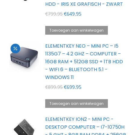
HDD - IRIS XE GRAFISCH - ZWART
Oorspronkelijke
Huidige
€
799.95
€
649.95
prijs
prijs
was:
is:
Toevoegen aan winkelwagen
€799.95.
€649.95.
ELEMENTKEY NEO – MINI PC – I5
1135G7 – 4.2 GHZ – COMPUTER –
16GB RAM + 512GB SSD + 1TB HDD
- WIFI 6 – BLUETOOTH 5.1 -
WINDOWS 11
Oorspronkelijke
Huidige
€
899.95
€
699.95
prijs
prijs
was:
is:
Toevoegen aan winkelwagen
€899.95.
€699.95.
ELEMENTKEY ION2 - MINI PC -
DESKTOP COMPUTER – I7-10750H
- 5 GHZ - 8GB RAM DDR4 + 256GB