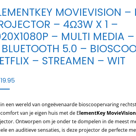
LEMENTKEY MOVIEVISION –
ROJECTOR – 4Ω3W X 1 –
920X1080P – MULTI MEDIA 
 BLUETOOTH 5.0 – BIOSCOO
ETFLIX – STREAMEN – WIT
19.95
 in een wereld van ongeëvenaarde bioscoopervaring rechtst
 comfort van je eigen huis met de E
lementKey MovieVision
jector. Ontworpen om je onder te dompelen in de meest 
uele en auditieve sensaties, is deze projector de perfecte m