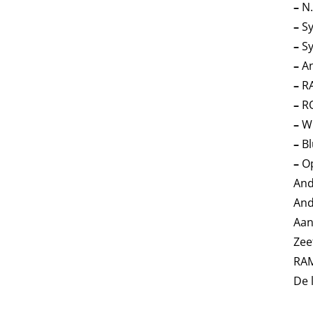
–
N.
–
S
–
S
–
A
–
R
–
R
–
WI
–
Bl
–
O
And
And
Aan
Zee
RAM
De 