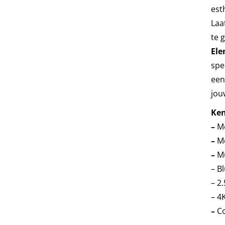
est
Laa
te 
Ele
spe
een
jou
Ken
–
M
–
M
–
M
– B
– 2
– 4
–
Co