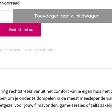
p voorraad
mentkey
Toevoegen aan winkelwagen
ieVision
Fast Checkout
me
jector
gorie:
Beamer
SKU:
8720118636015
3W
0x1080p
ing rechtstreeks vanuit het comfort van je eigen huis met 
ti
en om je onder te dompelen in de meest meeslepende vis
ia
metgezel voor jouw filmavonden, game-sessies of zelfs zakeli