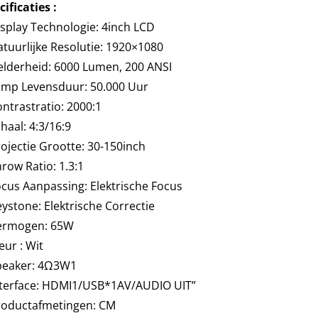
cificaties :
splay Technologie: 4inch LCD
tuurlijke Resolutie: 1920×1080
elderheid: 6000 Lumen, 200 ANSI
amp Levensduur: 50.000 Uur
ntrastratio: 2000:1
haal: 4:3/16:9
ojectie Grootte: 30-150inch
row Ratio: 1.3:1
cus Aanpassing: Elektrische Focus
ystone: Elektrische Correctie
ermogen: 65W
eur : Wit
peaker: 4Ω3W1
nterface: HDMI1/USB*1AV/AUDIO UIT”
roductafmetingen: CM