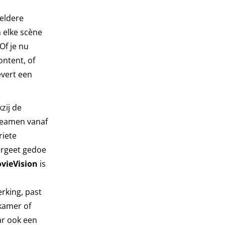
eldere
 elke scène
Of je nu
ontent, of
evert een
zij de
treamen vanaf
riete
ergeet gedoe
vieVision
is
rking, past
kamer of
ar ook een