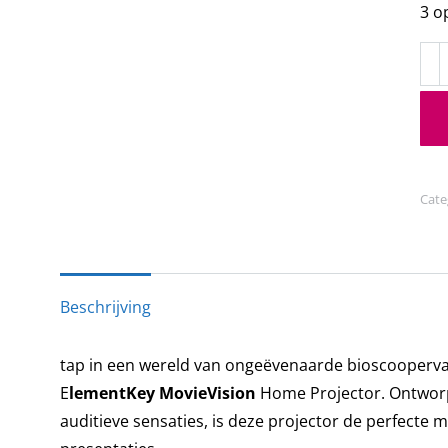
3 o
Ele
Mov
-
Ho
Pro
-
Cate
4Ω
x
1
-
Beschrijving
192
-
tap in een wereld van ongeëvenaarde bioscoopervar
Mul
E
lementKey MovieVision
Home Projector. Ontworp
Med
auditieve sensaties, is deze projector de perfecte 
-