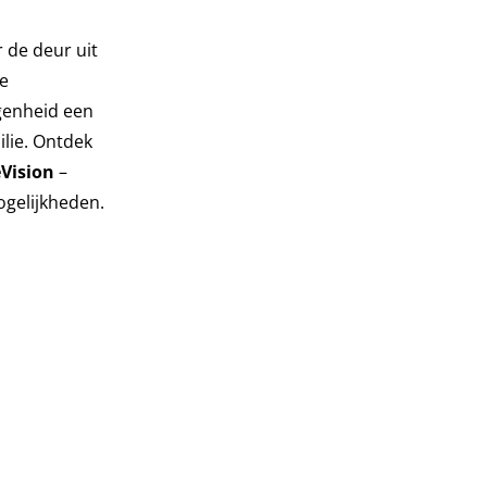
 de deur uit
de
genheid een
ilie. Ontdek
Vision
–
gelijkheden.