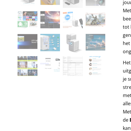
jou
Met
bee
tot
gen
het
ong
Het
uit
je 
str
met
all
Met
de
kan