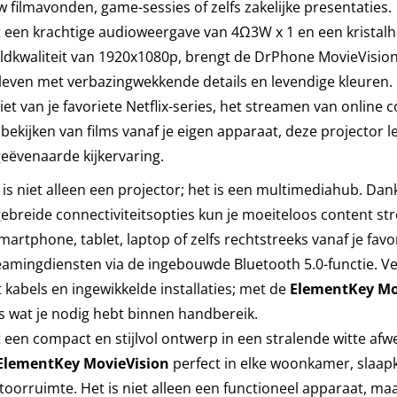
w filmavonden, game-sessies of zelfs zakelijke presentaties.
 een krachtige audioweergave van 4Ω3W x 1 en een kristalh
ldkwaliteit van 1920x1080p, brengt de DrPhone MovieVision
 leven met verbazingwekkende details en levendige kleuren. 
iet van je favoriete Netflix-series, het streamen van online c
 bekijken van films vanaf je eigen apparaat, deze projector l
eëvenaarde kijkervaring.
 is niet alleen een projector; het is een multimediahub. Dank
gebreide connectiviteitsopties kun je moeiteloos content s
smartphone, tablet, laptop of zelfs rechtstreeks vanaf je favo
eamingdiensten via de ingebouwde Bluetooth 5.0-functie. V
 kabels en ingewikkelde installaties; met de
ElementKey Mo
es wat je nodig hebt binnen handbereik.
 een compact en stijlvol ontwerp in een stralende witte afwe
ElementKey
MovieVision
perfect in elke woonkamer, slaap
toorruimte. Het is niet alleen een functioneel apparaat, ma