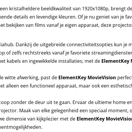
W
en kristalheldere beeldkwaliteit van 1920x1080p, brengt 
nde details en levendige kleuren. Of je nu geniet van je fav
etooth
het bekijken van films vanaf je eigen apparaat, deze projecto
diahub. Dankzij de uitgebreide connectiviteitsopties kun je 
scoop
p of zelfs rechtstreeks vanaf je favoriete streamingdienste
t kabels en ingewikkelde installaties; met de
ElementKey 
lix
de witte afwerking, past de
ElementKey
MovieVision
perfect
eamen
t alleen een functioneel apparaat, maar ook een esthetisc
coop zonder de deur uit te gaan. Ervaar de ultieme home e
tal
jector. Maak van elke gelegenheid een speciaal moment, of
we dimensie van kijkplezier met de
ElementKey MovieVisio
mentmogelijkheden.