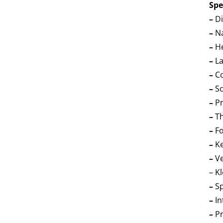
Spe
–
Di
–
Na
–
H
–
L
–
Co
–
Sc
–
Pr
–
Th
–
Fo
–
Ke
–
V
– Kl
–
S
–
I
–
P