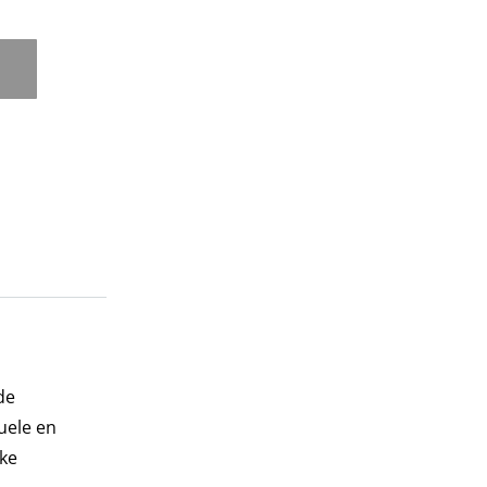
de
uele en
jke