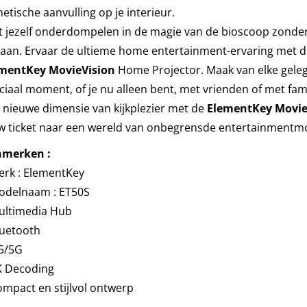
hetische aanvulling op je interieur.
t jezelf onderdompelen in de magie van de bioscoop zonder
gaan. Ervaar de ultieme home entertainment-ervaring met 
mentKey MovieVision
Home Projector. Maak van elke gele
ciaal moment, of je nu alleen bent, met vrienden of met fam
 nieuwe dimensie van kijkplezier met de
ElementKey Movie
w ticket naar een wereld van onbegrensde entertainmentmo
merken :
erk : ElementKey
odelnaam : ET50S
ultimedia Hub
luetooth
.5/5G
K Decoding
mpact en stijlvol ontwerp