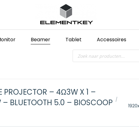
onitor
Beamer
Tablet
Accessoires
Producten
zoeken
E PROJECTOR – 4Ω3W X 1 –
Je bent hier
W – BLUETOOTH 5.0 – BIOSCOOP
1920