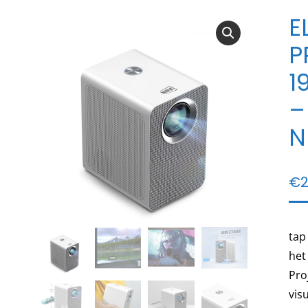
E
P
1
–
N
€
2
tap
het
Pro
vis