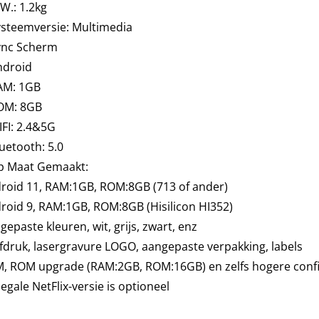
W.: 1.2kg
ysteemversie: Multimedia
ync Scherm
ndroid
AM: 1GB
OM: 8GB
FI: 2.4&5G
uetooth: 5.0
p Maat Gemaakt:
roid 11, RAM:1GB, ROM:8GB (713 of ander)
roid 9, RAM:1GB, ROM:8GB (Hisilicon HI352)
gepaste kleuren, wit, grijs, zwart, enz
fdruk, lasergravure LOGO, aangepaste verpakking, labels
, ROM upgrade (RAM:2GB, ROM:16GB) en zelfs hogere confi
legale NetFlix-versie is optioneel