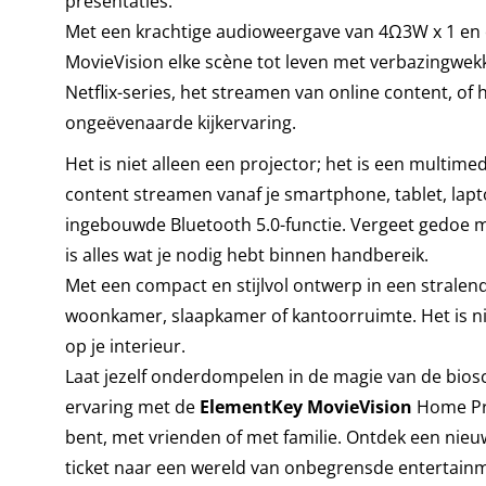
presentaties.
65
Met een krachtige audioweergave van 4Ω3W x 1 en e
-
MovieVision elke scène tot leven met verbazingwekke
Blu
Netflix-series, het streamen van online content, of 
5.0
ongeëvenaarde kijkervaring.
-
Het is niet alleen een projector; het is een multime
Bio
content streamen vanaf je smartphone, tablet, lapto
-
ingebouwde Bluetooth 5.0-functie. Vergeet gedoe me
Netf
is alles wat je nodig hebt binnen handbereik.
-
Met een compact en stijlvol ontwerp in een stralen
Str
woonkamer, slaapkamer of kantoorruimte. Het is nie
-
op je interieur.
Wit
Laat jezelf onderdompelen in de magie van de bios
aan
ervaring met de
ElementKey MovieVision
Home Pro
bent, met vrienden of met familie. Ontdek een nieu
ticket naar een wereld van onbegrensde entertain