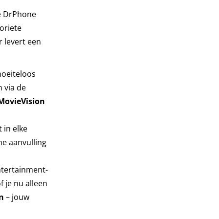
de DrPhone
oriete
r levert een
moeiteloos
n via de
MovieVision
 in elke
he aanvulling
ntertainment-
 je nu alleen
n
– jouw