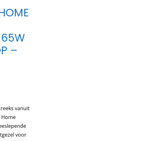
 HOME
– 65W
P –
reeks vanuit
Home
meeslepende
etgezel voor