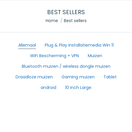
BEST SELLERS
Je bent hier:
Home
Best sellers
Allemaal
Plug & Play Installatiemedia Win 11
WiFi Bescherming + VPN
Muizen
Bluetooth muizen / wireless dongle muizen
Draadloze muizen
Gaming muizen
Tablet
android
10 inch Large